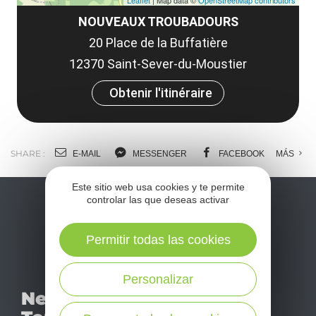
Leaflet
| Map data ©
OpenStreetMap contributors
NOUVEAUX TROUBADOURS
20 Place de la Buffatière
12370 Saint-Sever-du-Moustier
Obtenir l'itinéraire
SHARE :
E-MAIL
MESSENGER
FACEBOOK
MÁS
Este sitio web usa cookies y te permite
controlar las que deseas activar
Permitir todas las cookies
Personalizar
No se pierda nuestro
Newsletter
mensual newsletter y