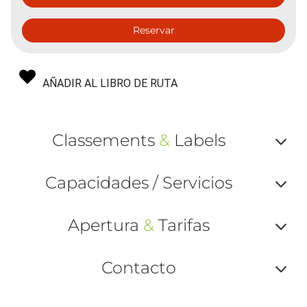
Reservar
AÑADIR AL LIBRO DE RUTA
Classements
&
Labels
Af
Capacidades / Servicios
ou
Af
ma
Apertura
&
Tarifas
ou
le
Af
ma
Contacto
la
ou
le
Af
ma