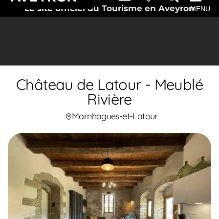
Le site officiel du Tourisme en Aveyron
MENU
Château de Latour - Meublé
Rivière
Marnhagues-et-Latour