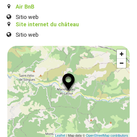
la
ou
Air BnB
le
ma
Sitio web
ou
Site internet du château
le
et
Sitio web
co
tar
+
−
Leaflet
| Map data ©
OpenStreetMap contributors