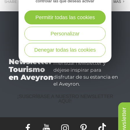
controlar las que deseas activar
SHARE :
E-MAIL
MESSENGER
FACEBOOK
MÁS
Permitir todas las cookies
Personalizar
Denegar todas las cookies
No se pierda nuestro
Newsletter
mensual newsletter y
Tourismo
déjese inspirar para
en Aveyron
disfrutar de su estancia en
el Aveyron.
¡SUSCRÍBASE A NUESTRO NEWSLETTER
AQUÍ!
Newsletter