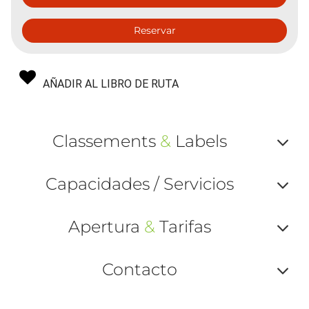
Reservar
AÑADIR AL LIBRO DE RUTA
Classements
&
Labels
Af
Capacidades / Servicios
ou
Af
ma
Apertura
&
Tarifas
ou
le
Af
ma
Contacto
la
ou
le
Af
ma