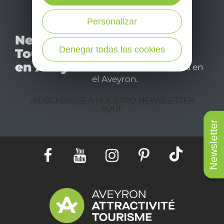
Personalizar
No se pierda nuestro
Newsletter
mensual newsletter y
Denegar todas las cookies
Tourismo
déjese inspirar para
en Aveyron
disfrutar de su estancia en
el Aveyron.
¡SUSCRÍBASE A NUESTRO NEWSLETTER
AQUÍ!
Newsletter