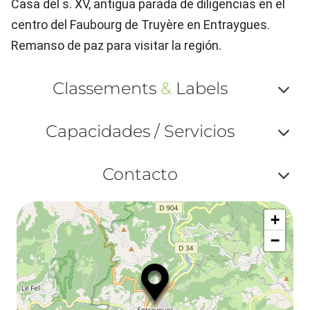
Casa del s. XV, antigua parada de diligencias en el
centro del Faubourg de Truyère en Entraygues.
Remanso de paz para visitar la región.
Classements
&
Labels
Af
Capacidades / Servicios
ou
Af
ma
Contacto
ou
le
Af
ma
la
+
ou
le
−
ma
la
le
co