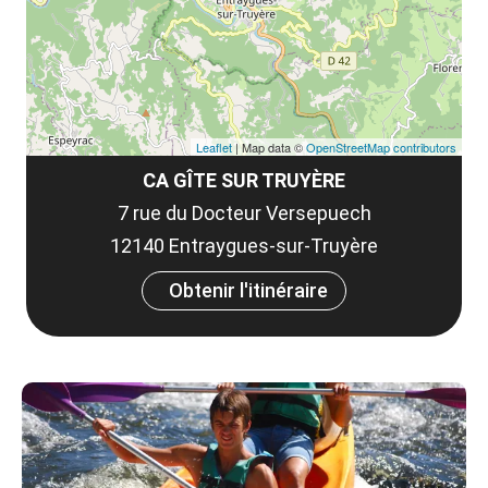
Leaflet
| Map data ©
OpenStreetMap contributors
CA GÎTE SUR TRUYÈRE
7 rue du Docteur Versepuech
12140 Entraygues-sur-Truyère
Obtenir l'itinéraire