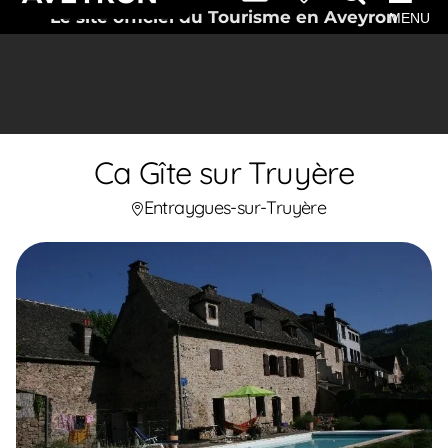
Le site officiel du Tourisme en Aveyron
MENU
Ca Gîte sur Truyère
Entraygues-sur-Truyère