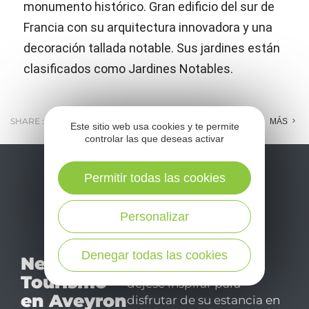
monumento histórico. Gran edificio del sur de
Francia con su arquitectura innovadora y una
decoración tallada notable. Sus jardines están
clasificados como Jardines Notables.
SHARE :
E-MAIL
MESSENGER
FACEBOOK
MÁS
Este sitio web usa cookies y te permite
controlar las que deseas activar
Permitir todas las cookies
Personalizar
No se pierda nuestro
Denegar todas las cookies
Newsletter
mensual newsletter y
Tourismo
déjese inspirar para
en Aveyron
disfrutar de su estancia en