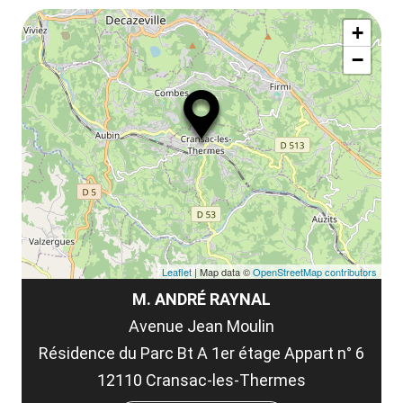
le
Af
ma
la
+
ou
le
−
ma
ou
le
et
co
tar
Leaflet
| Map data ©
OpenStreetMap contributors
M. ANDRÉ RAYNAL
Avenue Jean Moulin
Résidence du Parc Bt A 1er étage Appart n° 6
12110 Cransac-les-Thermes