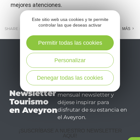
mejores atenciones.
Este sitio web usa cookies y te permite
controlar las que deseas activar
SHARE :
E-MAIL
MESSENGER
FACEBOOK
MÁS
Permitir todas las cookies
Personalizar
Denegar todas las cookies
No se pierda nuestro
Newsletter
mensual newsletter y
Tourismo
déjese inspirar para
en Aveyron
disfrutar de su estancia en
el Aveyron.
¡SUSCRÍBASE A NUESTRO NEWSLETTER
AQUÍ!