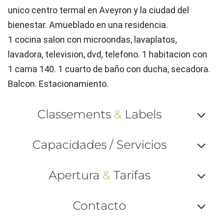
unico centro termal en Aveyron y la ciudad del
bienestar. Amueblado en una residencia.
1 cocina salon con microondas, lavaplatos,
lavadora, television, dvd, telefono. 1 habitacion con
1 cama 140. 1 cuarto de baño con ducha, secadora.
Balcon. Estacionamiento.
Classements
&
Labels
Af
Capacidades / Servicios
ou
Af
ma
Apertura
&
Tarifas
ou
le
Af
ma
Contacto
la
ou