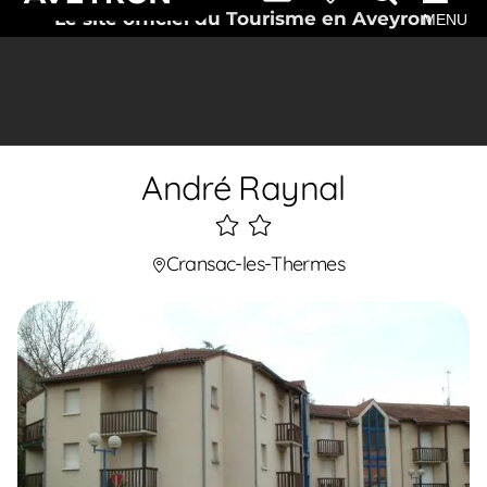
Le site officiel du Tourisme en Aveyron
MENU
André Raynal
2
étoiles
Cransac-les-Thermes