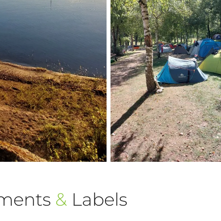
ements
&
Labels