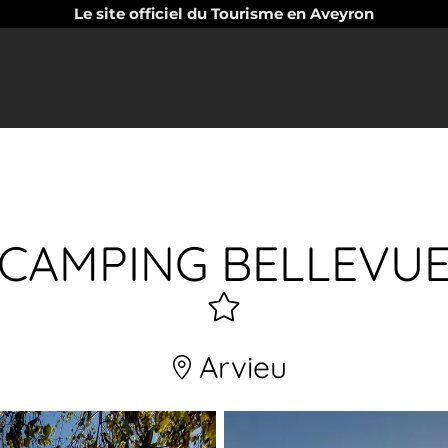
Le site officiel du Tourisme en Aveyron
CAMPING BELLEVU
1
étoiles
Arvieu