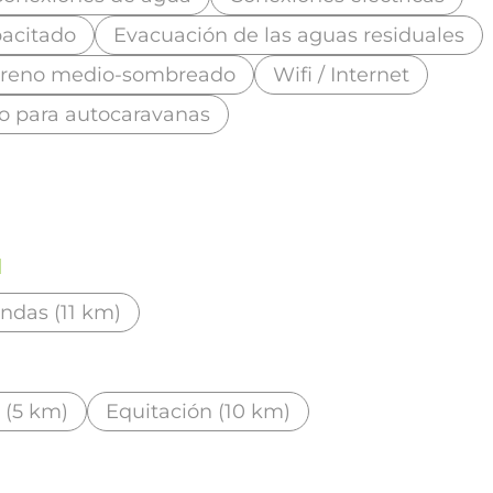
acitado
Evacuación de las aguas residuales
rreno medio-sombreado
Wifi / Internet
io para autocaravanas
d
endas (11 km)
 (5 km)
Equitación (10 km)