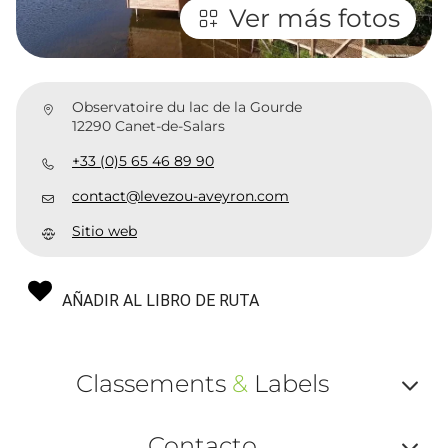
Ver más fotos
Observatoire du lac de la Gourde
12290 Canet-de-Salars
+33 (0)5 65 46 89 90
contact@levezou-aveyron.com
Sitio web
AÑADIR AL LIBRO DE RUTA
Classements
&
Labels
Af
Contacto