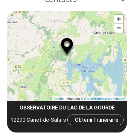
ou
Af
ma
+
ou
le
−
ma
la
le
co
Leaflet
| Map data ©
OpenStreetMap contributors
OBSERVATOIRE DU LAC DE LA GOURDE
12290 Canet-de-Salars
Obtenir l'itinéraire