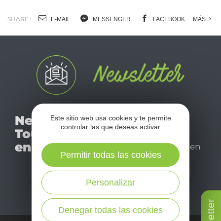
SHARE :
E-MAIL
MESSENGER
FACEBOOK
MÁS
No se pierda nuestro
Newsletter
Este sitio web usa cookies y te permite
mensual newsletter y
controlar las que deseas activar
Tourismo
déjese inspirar para
en Aveyron
disfrutar de su estancia en
Permitir todas las cookies
el Aveyron.
¡SUSCRÍBASE A NUESTRO NEWSLETTER
Personalizar
AQUÍ!
Denegar todas las cookies