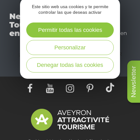
Este sitio web usa cookies y te permite
No se pierda nuestro
controlar las que deseas activar
Newsletter
mensual newsletter y
Tourismo
déjese inspirar para
Permitir todas las cookies
en Aveyron
disfrutar de su estancia en
el Aveyron.
Personalizar
¡SUSCRÍBASE A NUESTRO NEWSLETTER
AQUÍ!
Denegar todas las cookies
Newsletter