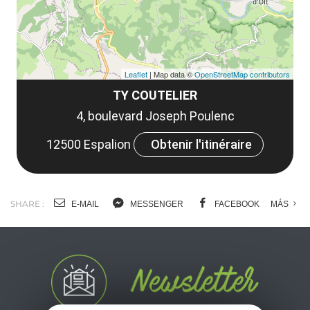
Leaflet
| Map data ©
OpenStreetMap contributors
TY COUTELIER
4, boulevard Joseph Poulenc
12500 Espalion
Obtenir l'itinéraire
SHARE :
E-MAIL
MESSENGER
FACEBOOK
MÁS