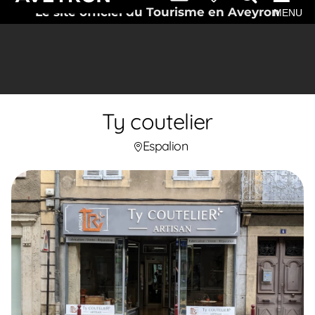
Le site officiel du Tourisme en Aveyron
MENU
Ty coutelier
Espalion