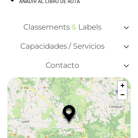
AÑADIR AL LIBRO DE RUTA
Classements
&
Labels
Af
Capacidades / Servicios
ou
Af
ma
Contacto
ou
le
Af
ma
la
+
ou
le
−
ma
la
le
co