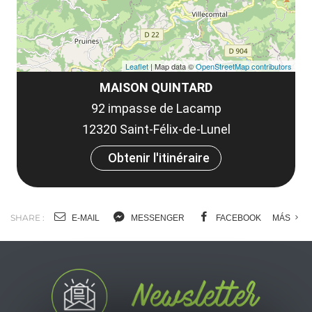
Leaflet
| Map data ©
OpenStreetMap contributors
MAISON QUINTARD
92 impasse de Lacamp
12320 Saint-Félix-de-Lunel
Obtenir l'itinéraire
SHARE :
E-MAIL
MESSENGER
FACEBOOK
MÁS