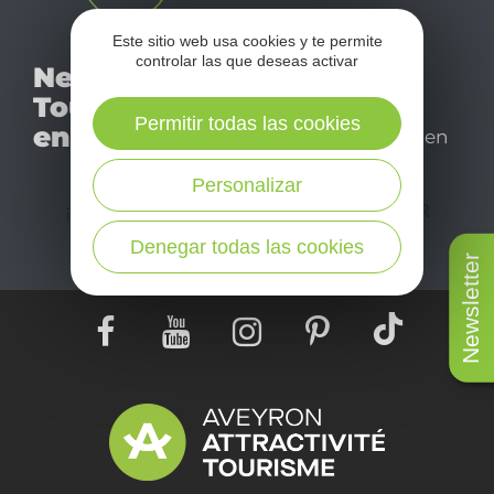
Este sitio web usa cookies y te permite
No se pierda nuestro
controlar las que deseas activar
Newsletter
mensual newsletter y
Tourismo
déjese inspirar para
Permitir todas las cookies
en Aveyron
disfrutar de su estancia en
el Aveyron.
Personalizar
¡SUSCRÍBASE A NUESTRO NEWSLETTER
AQUÍ!
Denegar todas las cookies
Newsletter