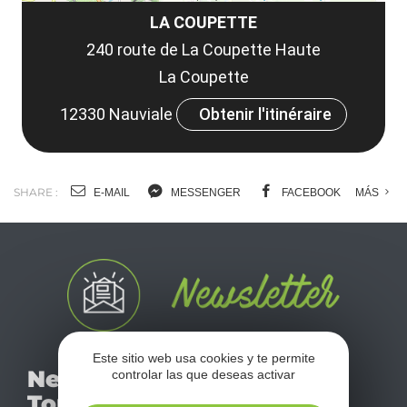
LA COUPETTE
240 route de La Coupette Haute
La Coupette
12330 Nauviale
Obtenir l'itinéraire
SHARE :
E-MAIL
MESSENGER
FACEBOOK
MÁS
Este sitio web usa cookies y te permite
No se pierda nuestro
Newsletter
controlar las que deseas activar
mensual newsletter y
Tourismo
déjese inspirar para