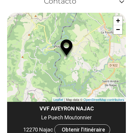
Contacto
ou
le
Af
ma
la
+
ou
le
−
ma
la
le
co
Leaflet
| Map data ©
OpenStreetMap contributors
VVF AVEYRON NAJAC
Le Puech Moutonnier
12270 Najac
Obtenir l'itinéraire