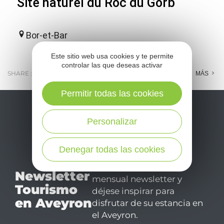
Site naturel du Roc du Gorb
Bor-et-Bar
Este sitio web usa cookies y te permite
controlar las que deseas activar
SHARE :
E-MAIL
MESSENGER
FACEBOOK
MÁS
Permitir todas las cookies
Personalizar
Denegar todas las cookies
No se pierda nuestro
Newsletter
mensual newsletter y
Tourismo
déjese inspirar para
en Aveyron
disfrutar de su estancia en
el Aveyron.