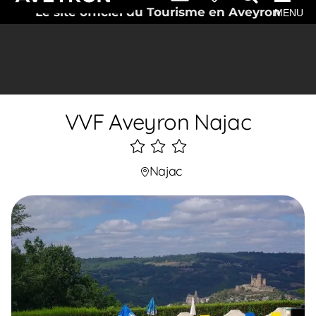
Le site officiel du Tourisme en Aveyron
MENU
VVF Aveyron Najac
3
étoiles
Najac