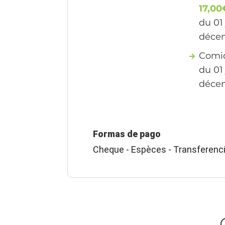
17,00
du 01
déce
Comid
du 01
déce
Formas de pago
Cheque - Espèces - Transferenc