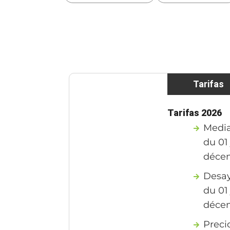
Tarifas
Tarifas 2026
Media
du 01
déce
Desa
du 01
déce
Preci