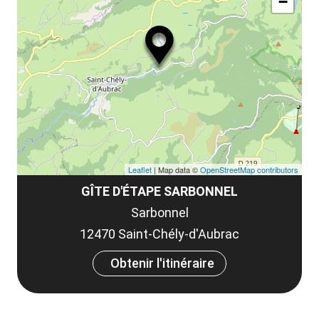
−
ma
la
le
co
Leaflet
| Map data ©
OpenStreetMap contributors
GÎTE D'ÉTAPE SARBONNEL
Sarbonnel
12470 Saint-Chély-d'Aubrac
Obtenir l'itinéraire