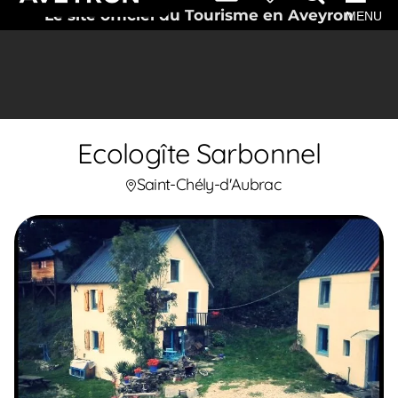
Le site officiel du Tourisme en Aveyron
MENU
Ecologîte Sarbonnel
Saint-Chély-d'Aubrac