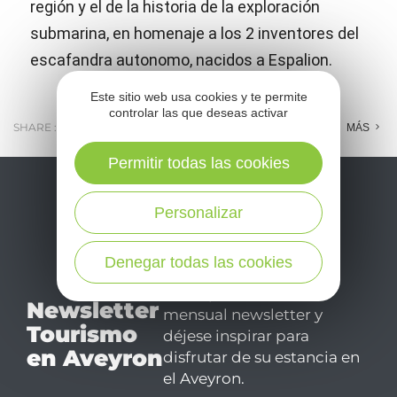
región y el de la historia de la exploración
submarina, en homenaje a los 2 inventores del
escafandra autonomo, nacidos a Espalion.
Este sitio web usa cookies y te permite
controlar las que deseas activar
SHARE :
E-MAIL
MESSENGER
FACEBOOK
MÁS
Permitir todas las cookies
Personalizar
Denegar todas las cookies
No se pierda nuestro
Newsletter
mensual newsletter y
Tourismo
déjese inspirar para
en Aveyron
disfrutar de su estancia en
el Aveyron.