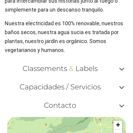
para intercambiar sus historias junto al fuego o
simplemente para un descanso tranquilo.
Nuestra electricidad es 100% renovable, nuestros
baños secos, nuestra agua sucia es tratada por
plantas, nuestro jardín es orgánico. Somos
vegetarianos y humanos.
Classements
&
Labels
Af
Capacidades / Servicios
ou
Af
ma
Contacto
ou
le
Af
ma
la
+
ou
le