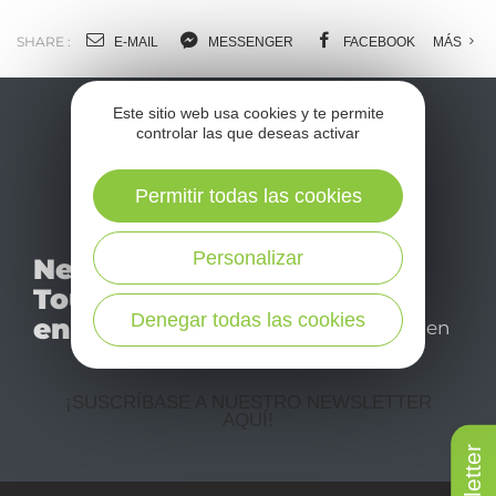
SHARE :
E-MAIL
MESSENGER
FACEBOOK
MÁS
Este sitio web usa cookies y te permite
controlar las que deseas activar
Permitir todas las cookies
No se pierda nuestro
Personalizar
Newsletter
mensual newsletter y
Tourismo
déjese inspirar para
Denegar todas las cookies
en Aveyron
disfrutar de su estancia en
el Aveyron.
¡SUSCRÍBASE A NUESTRO NEWSLETTER
AQUÍ!