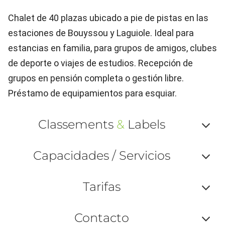
Chalet de 40 plazas ubicado a pie de pistas en las
estaciones de Bouyssou y Laguiole. Ideal para
estancias en familia, para grupos de amigos, clubes
de deporte o viajes de estudios. Recepción de
grupos en pensión completa o gestión libre.
Préstamo de equipamientos para esquiar.
Classements
&
Labels
Af
Capacidades / Servicios
ou
Af
ma
Tarifas
ou
le
Af
ma
Contacto
la