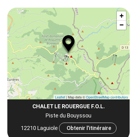
ou
le
Af
ma
la
+
ou
le
−
ma
ou
le
et
co
tar
Leaflet
| Map data ©
OpenStreetMap contributors
CHALET LE ROUERGUE F.O.L.
Piste du Bouyssou
12210 Laguiole
Obtenir l'itinéraire