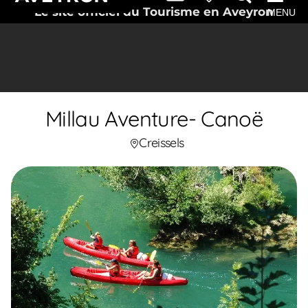
Le site officiel du Tourisme en Aveyron
MENU
Millau Aventure- Canoë
Creissels