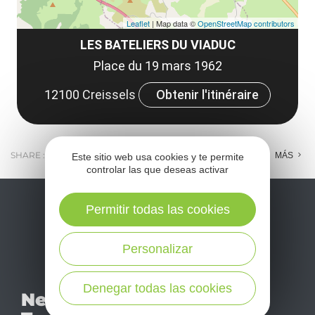
Leaflet
| Map data ©
OpenStreetMap contributors
LES BATELIERS DU VIADUC
Place du 19 mars 1962
12100 Creissels
Obtenir l'itinéraire
SHARE :
E-MAIL
MESSENGER
FACEBOOK
MÁS
Este sitio web usa cookies y te permite
controlar las que deseas activar
Permitir todas las cookies
Personalizar
No se pierda nuestro
Denegar todas las cookies
Newsletter
mensual newsletter y