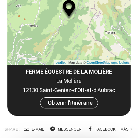
ou
le
et
co
tar
Leaflet
| Map data ©
OpenStreetMap contributors
FERME ÉQUESTRE DE LA MOLIÈRE
La Molière
12130 Saint-Geniez-d'Olt-et-d'Aubrac
Obtenir l'itinéraire
SHARE :
E-MAIL
MESSENGER
FACEBOOK
MÁS