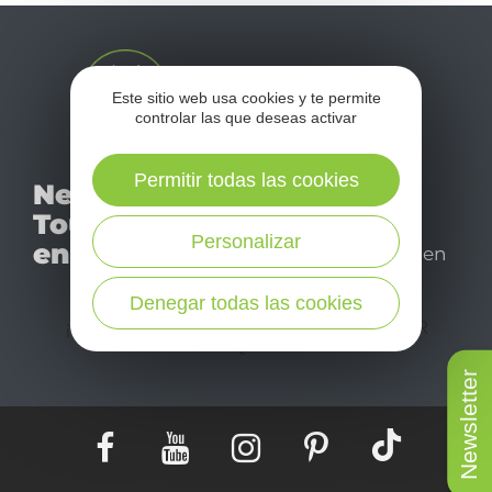
Este sitio web usa cookies y te permite
controlar las que deseas activar
No se pierda nuestro
Permitir todas las cookies
Newsletter
mensual newsletter y
Tourismo
déjese inspirar para
Personalizar
en Aveyron
disfrutar de su estancia en
el Aveyron.
Denegar todas las cookies
¡SUSCRÍBASE A NUESTRO NEWSLETTER
AQUÍ!
Newsletter