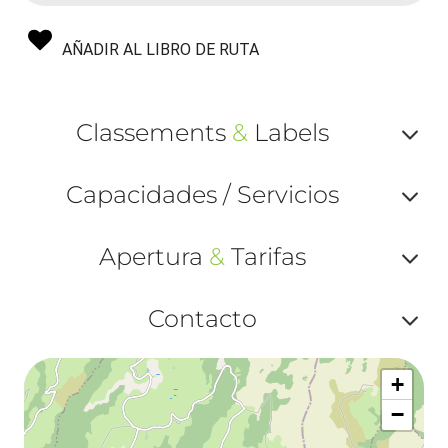
AÑADIR AL LIBRO DE RUTA
Classements
&
Labels
Af
Capacidades / Servicios
ou
Af
ma
Apertura
&
Tarifas
ou
le
Af
ma
Contacto
la
ou
le
Af
ma
la
+
ou
le
−
ma