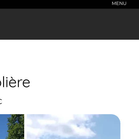
MENU
lière
c