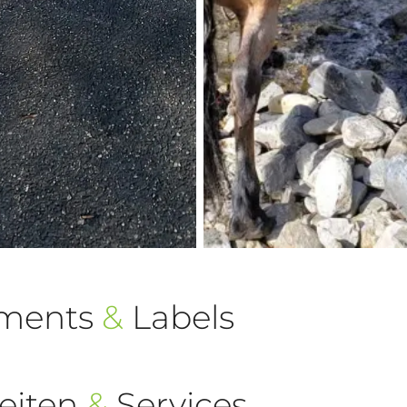
ements
&
Labels
eiten
&
Services