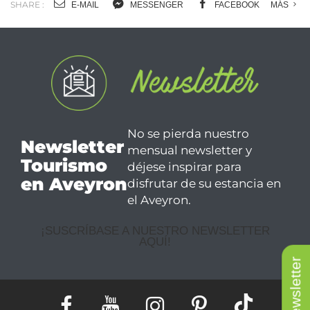
SHARE :
E-MAIL
MESSENGER
FACEBOOK
MÁS
No se pierda nuestro
Newsletter
mensual newsletter y
Tourismo
déjese inspirar para
en Aveyron
disfrutar de su estancia en
el Aveyron.
¡SUSCRÍBASE A NUESTRO NEWSLETTER
AQUÍ!
Newsletter