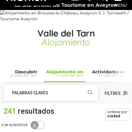
Le site officiel du Tourisme en Aveyron
MENU
Valle del Tarn
Alojamiento
Descubrir
Alojamiento en
Actividades en
el valle del Tarn
el valle del Tarn
el valle del Tarn
PALABRAS CLAVES
FILTRES
241
resultados
ordenar por
ciudad
A MI ALREDEDOR