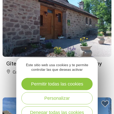
Gîte de Rouviac - Florent Moser-Brétigny
Este sitio web usa cookies y te permite
controlar las que deseas activar
Castelnau-Pégayrols
Permitir todas las cookies
Personalizar
Denegar todas las cookies