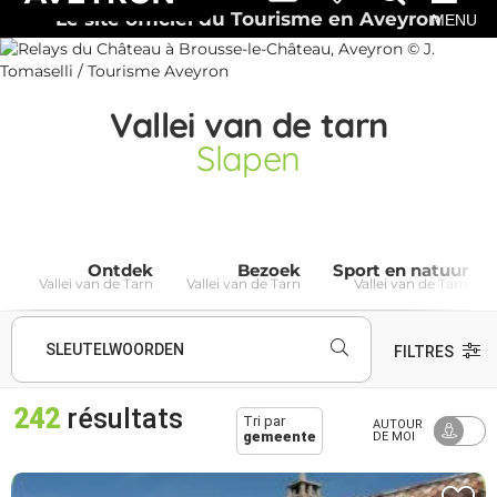
Le site officiel du Tourisme en Aveyron
MENU
Vallei van de tarn
Slapen
Ontdek
Bezoek
Sport en natuur
Vallei van de Tarn
Vallei van de Tarn
Vallei van de Tarn
SLEUTELWOORDEN
FILTRES
242
résultats
Tri par
AUTOUR
gemeente
DE MOI