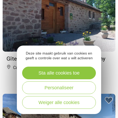
Deze site maakt gebruik van cookies en
Gîte de Rouviac - Florent Moser-Brétigny
geeft u controle over wat u wilt activeren
Castelnau-Pégayrols
Sta alle cookies toe
Personaliseer
Weiger alle cookies