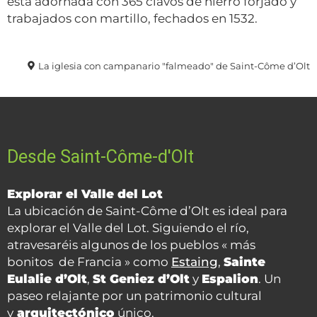
está adornada con 365 clavos de hierro forjado y
trabajados con martillo, fechados en 1532.
La iglesia con campanario "falmeado" de Saint-Côme d’Olt
Desde Saint-Côme-d'Olt
Explorar el Valle del Lot
La ubicación de Saint-Côme d’Olt es ideal para
explorar el Valle del Lot. Siguiendo el río,
atravesaréis algunos de los pueblos « más
bonitos de Francia » como
Estaing
,
Sainte
Eulalie d’Olt
,
St Geniez d’Olt
y
Espalion
. Un
paseo relajante por un patrimonio cultural
y
arquitectónico
único.