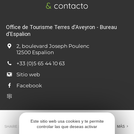
&
contacto
Office de Tourisme Terres d'Aveyron - Bureau
d'Espalion
2, boulevard Joseph Poulenc
12500 Espalion
+33 (0)5 65 44 10 63
Sitio web
Facebook
Este sitio web usa cookies y te permite
SHARE :
controlar las que deseas activar
E-MAIL
MESSENGER
FACEBOOK
MÁS