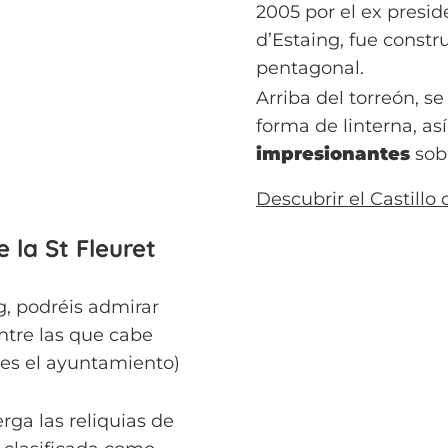
2005 por el ex presid
d’Estaing, fue constru
pentagonal.
Arriba del torreón, s
forma de linterna, a
impresionantes
sobr
Descubrir el Castillo
e la St Fleuret
g, podréis admirar
 entre las que cabe
 es el ayuntamiento)
erga las reliquias de