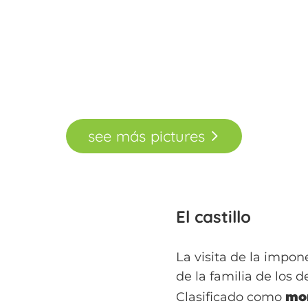
see
más
pictures
El castillo
La visita de la impon
de la familia de los d
Clasificado como
mo