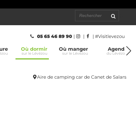
05 65 46 89 90
|
|
| #Visitlevezou
ure
Où dormir
Où manger
Agenda
vézou
sur le Lévézou
sur le Lévézou
du Lévézou
Aire de camping car de Canet de Salars