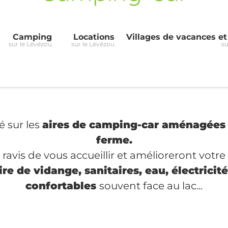
Camping
Locations
Villages de vacances e
sur le Lévézou
sur le Lévézou
su
é sur les
aires de camping-car aménagées s
ferme.
avis de vous accueillir et amélioreront votre 
ire de vidange, sanitaires, eau, électrici
confortables
souvent face au lac...