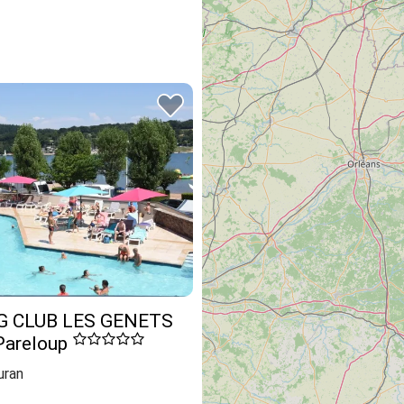
 CLUB LES GENETS
 Pareloup
uran