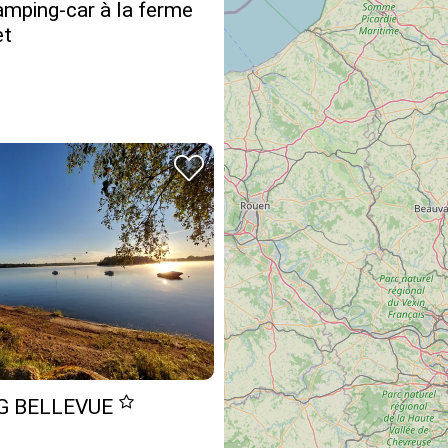
amping-car à la ferme
et
G BELLEVUE