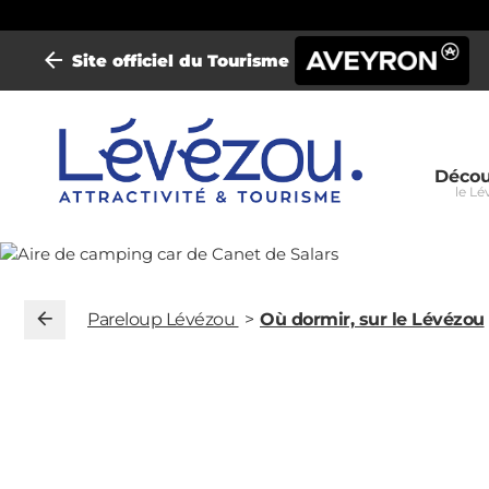
Site officiel du Tourisme
Mini-
Décou
le Lé
site
Parel
Lévé
Pareloup Lévézou
Où dormir, sur le Lévézou