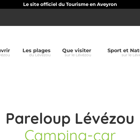
Le site officiel du Tourisme en Aveyron
vrir
Les plages
Que visiter
Sport et Nat
vézou
du Lévézou
sur le Lévézou
sur le Lé
oup
zou
Pareloup Lévézou
Camping-car