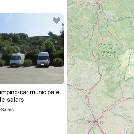
amping-car municipale
de-salars
Salars