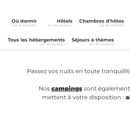
Où dormir
Hôtels
Chambres d'hôtes
sur le Lévézou
sur le Lévézou
sur le Lévézou
Tous les hébergements
Séjours à thèmes
sur le Lévézou
sur le Lévézou
Passez vos nuits en toute tranquillit
Nos
campings
sont également r
mettent à votre disposition :
a