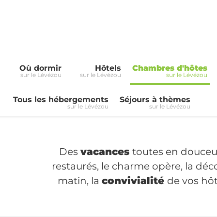
Où dormir
Hôtels
Chambres d'hôtes
sur le Lévézou
sur le Lévézou
sur le Lévézou
Tous les hébergements
Séjours à thèmes
sur le Lévézou
sur le Lévézou
Des
vacances
toutes en douceu
restaurés, le charme opère, la dé
matin, la
convivialité
de vos hôt