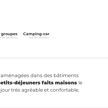
t groupes
Camping-car
ur le Lévézou
sur le Lévézou
nt aménagées dans des bâtiments
etits-déjeuners faits maisons
le
jour très agréable et confortable.