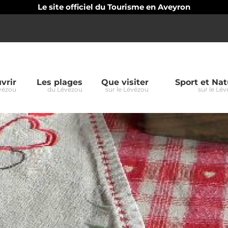
Le site officiel du Tourisme en Aveyron
vrir
Les plages
Que visiter
Sport et Nat
vézou
du Lévézou
sur le Lévézou
sur le Lé
oup
zou