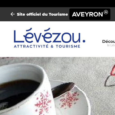
Site officiel du Tourisme
Mini-
Décou
le Lé
site
Parel
Lévé