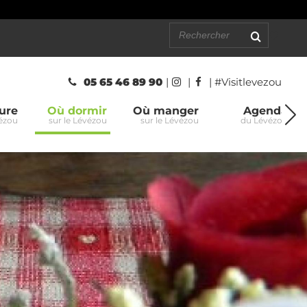
05 65 46 89 90
|
|
| #Visitlevezou
ure
Où dormir
Où manger
Agenda
vézou
sur le Lévézou
sur le Lévézou
du Lévézou