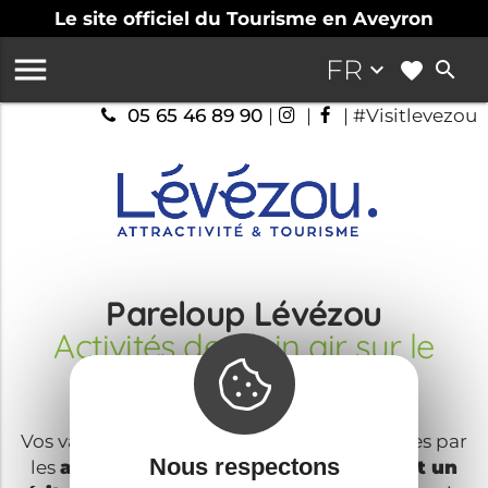
Le site officiel du Tourisme en Aveyron

FR
keyboard_arrow_down
search
05 65 46 89 90
|
|
| #Visitlevezou
Pareloup Lévézou
Activités de plein air sur le
Lévézou
Vos vacances sur le Lévézou seront rythmées par
Nous respectons
les
activités de plein air
.
Le Lévézou est un