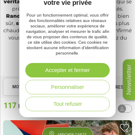
véritable terrain de jeu grandeur nature
qui se
votre vie privée
prête à la découverte de nouvelles activités.
Pour un fonctionnement optimal, vous offrir
Randonnées, vélo, pêche, équitation,
et bien
des fonctionnalités relatives aux réseaux
sûr,
sports nautiques
pendant les mois les plus
sociaux, améliorer votre expérience de
chauds. Que vous soyez novice ou sportif confirmé
navigation, analyser et mesurer le trafic afin
de vous proposer des contenus de qualité,
vous vous amuserez chez nous et profiterez du
ce site utilise des cookies. Ces cookies ne
grand air.
stockent aucune information d'identification
personnelle.
Randonner
Nautisme
Pêcher
Newsletter
Accepter et fermer
Pour le fun
Personnaliser
MOTS CLÉS
FILTRES
Tout refuser
117
résultats
Tri par
AUTOUR
défaut
DE MOI
AFFICHER CARTE