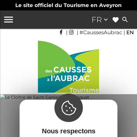
Le site officiel du Tourisme en Aveyron

FR
keyboard_arrow_down
search
|
| #CaussesAubrac |
EN
Nous respectons