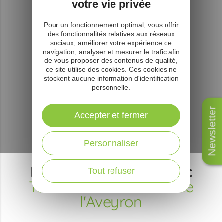
votre vie privée
Pour un fonctionnement optimal, vous offrir
des fonctionnalités relatives aux réseaux
sociaux, améliorer votre expérience de
navigation, analyser et mesurer le trafic afin
de vous proposer des contenus de qualité,
ce site utilise des cookies. Ces cookies ne
stockent aucune information d'identification
personnelle.
Newsletter
Accepter et fermer
Personnaliser
Des Causses à l'Aubrac
Tout refuser
Terre nature au cœur de
l'Aveyron