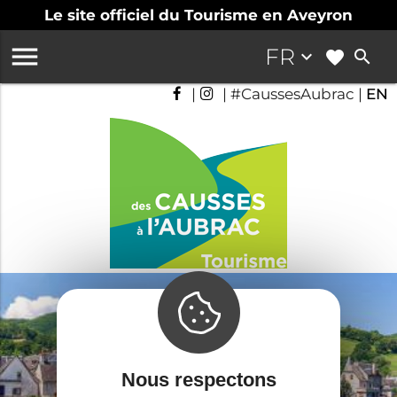
Le site officiel du Tourisme en Aveyron

FR
keyboard_arrow_down
search
|
| #CaussesAubrac |
EN
Nous respectons