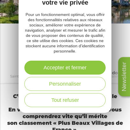
votre vie privée
Pour un fonctionnement optimal, vous offrir
des fonctionnalités relatives aux réseaux
sociaux, améliorer votre expérience de
navigation, analyser et mesurer le trafic afin
Sainte-Eulalie-d’Olt
de vous proposer des contenus de qualité,
Guide touristique
ce site utilise des cookies. Ces cookies ne
stockent aucune information d'identification
personnelle.
Newsletter
Accepter et fermer
Découvrir
À voir à faire
Où dormir
Sainte-Eulalie-d’Olt
Sainte-Eulalie-d’Olt
Sainte-Eulalie-d’Olt
Personnaliser
C’est au bord du Lot que se trouve le
Tout refuser
village de Sainte-Eulalie d’Olt.
En vous baladant dans ses ruelles, vous
comprendrez vite qu’il mérite
son classement « Plus Beaux Villages de
France ».