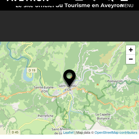
Le site officiel du Tourisme en Aveyron
MENU
+
−
Leaflet
| Map data ©
OpenStreetMap contributors