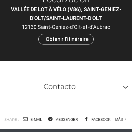
VALLÉE DE LOT À VÉLO (V86), SAINT-GENIEZ-
D'OLT/SAINT-LAURENT-D'OLT
12130 Saint-Geniez-d'Olt-et-d'Aubrac
Obtenir l'itinéraire
Contacto
A
o
m
SHARE :
E-MAIL
MESSENGER
FACEBOOK
MÁS