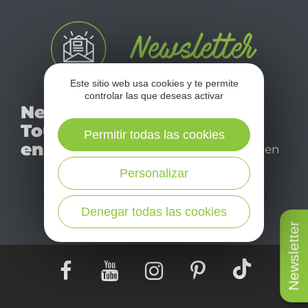
l
c
Este sitio web usa cookies y te permite
controlar las que deseas activar
No se pierda nuestro
Newsletter
mensual newsletter y
Tourismo
déjese inspirar para
Permitir todas las cookies
en Aveyron
disfrutar de su estancia en
el Aveyron.
Personalizar
¡SUSCRÍBASE A NUESTRO NEWSLETTER
AQUÍ!
Denegar todas las cookies
Newsletter