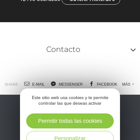
Contacto
A
o
m
SHARE :
E-MAIL
MESSENGER
FACEBOOK
MÁS
l
Este sitio web usa cookies y te permite
controlar las que deseas activar
c
Permitir todas las cookies
Personalizar