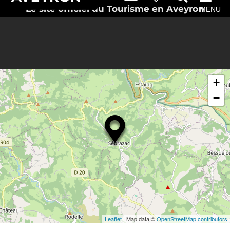
Le site officiel du Tourisme en Aveyron
MENU
+
−
Leaflet
| Map data ©
OpenStreetMap contributors