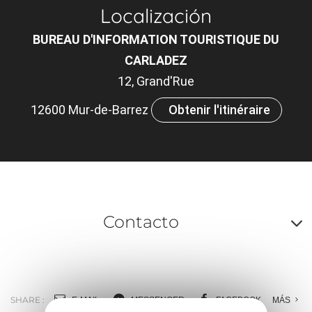
Localización
BUREAU D'INFORMATION TOURISTIQUE DU
CARLADEZ
12, Grand'Rue
12600 Mur-de-Barrez
Obtenir l'itinéraire
Contacto
A
o
m
SHARE :
E-MAIL
MESSENGER
FACEBOOK
MÁS