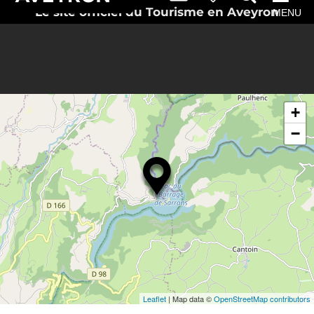
Le site officiel du Tourisme en Aveyron
MENU
+
−
Leaflet
| Map data ©
OpenStreetMap contributors