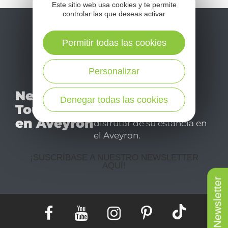
Este sitio web usa cookies y te permite
l
controlar las que deseas activar
c
Permitir todas las cookies
Personalizar
No se pierda nuestro
Newsletter
mensual newsletter y
Denegar todas las cookies
Tourismo
déjese inspirar para
en Aveyron
disfrutar de su estancia en
el Aveyron.
¡SUSCRÍBASE A NUESTRO NEWSLETTER
AQUÍ!
Newsletter