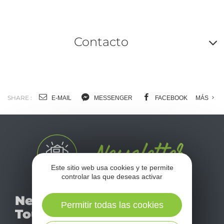
Contacto
A
o
m
SHARE :
E-MAIL
MESSENGER
FACEBOOK
MÁS
l
c
Este sitio web usa cookies y te permite
controlar las que deseas activar
No se pierda nuestro
Newsletter
mensual newsletter y
Permitir todas las cookies
Tourismo
déjese inspirar para