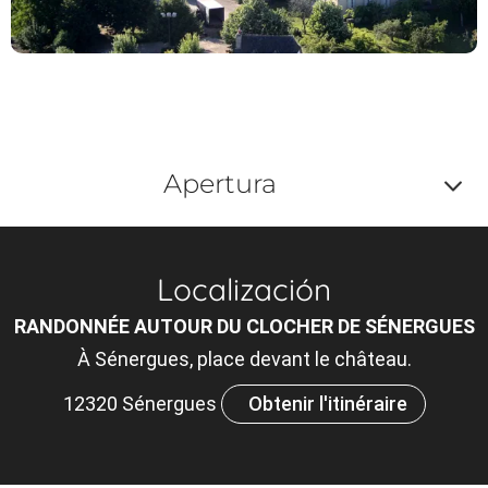
Apertura
Af
o
Localización
m
RANDONNÉE AUTOUR DU CLOCHER DE SÉNERGUES
le
À Sénergues, place devant le château.
ou
12320 Sénergues
Obtenir l'itinéraire
et
ta