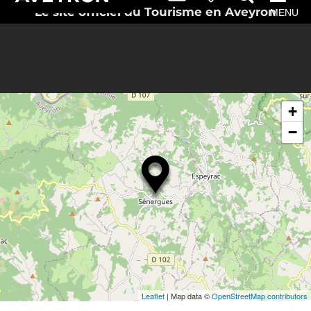
Le site officiel du Tourisme en Aveyron
MENU
+
−
Leaflet
| Map data ©
OpenStreetMap contributors