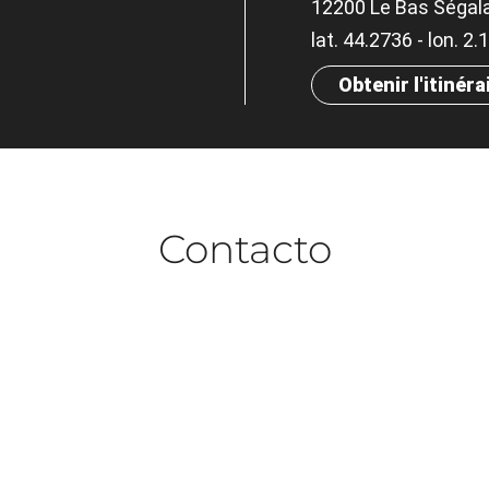
12200 Le Bas Ségal
lat. 44.2736 - lon. 2
Obtenir l'itinéra
Contacto