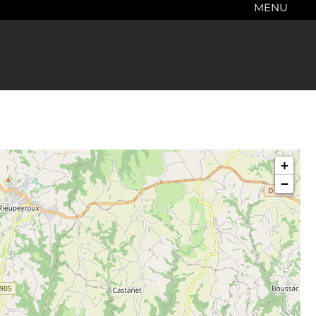
MENU
+
−