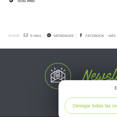
Sitio web
SHARE :
E-MAIL
MESSENGER
FACEBOOK
MÁS
E
Denegar todas las co