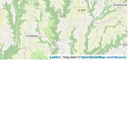
| Map data ©
Leaflet
OpenStreetMap contributors