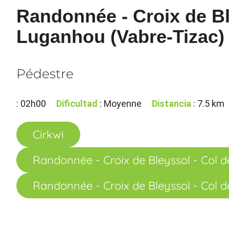
Randonnée - Croix de Bl
Luganhou (Vabre-Tizac)
Pédestre
: 02h00
Dificultad
: Moyenne
Distancia
: 7.5 km
Cirkwi
Randonnée - Croix de Bleyssol - Col 
Randonnée - Croix de Bleyssol - Col 