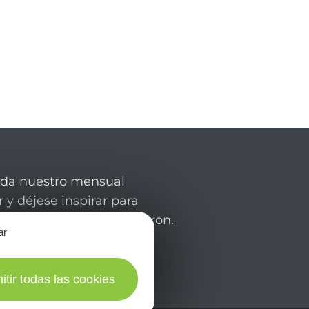
rda nuestro mensual
 y déjese inspirar para
de su estancia en el Aveyron.
ar
itir todas las cookies