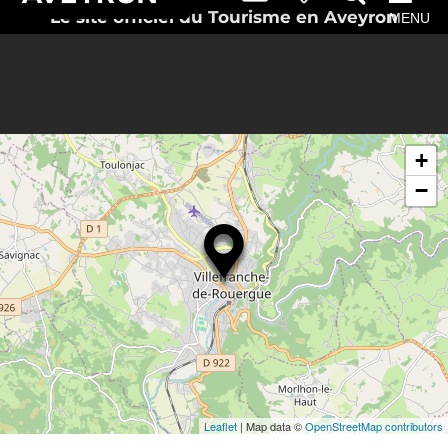
Le site officiel du Tourisme en Aveyron
MENU
+
−
Leaflet
| Map data ©
OpenStreetMap contributors