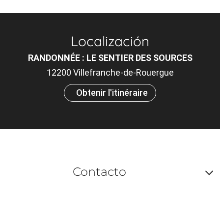
Localización
RANDONNÉE : LE SENTIER DES SOURCES
12200 Villefranche-de-Rouergue
Obtenir l'itinéraire
Contacto
A
o