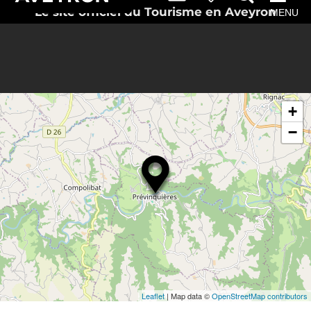
Le site officiel du Tourisme en Aveyron
MENU
+
−
Leaflet
| Map data ©
OpenStreetMap contributors