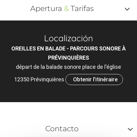
Apertura
&
Tarifas
Af
o
Localización
m
OREILLES EN BALADE - PARCOURS SONORE À
le
PRÉVINQUIÈRES
ou
départ de la balade sonore place de l'église
et
12350 Prévinquières
Obtenir l'itinéraire
ta
Contacto