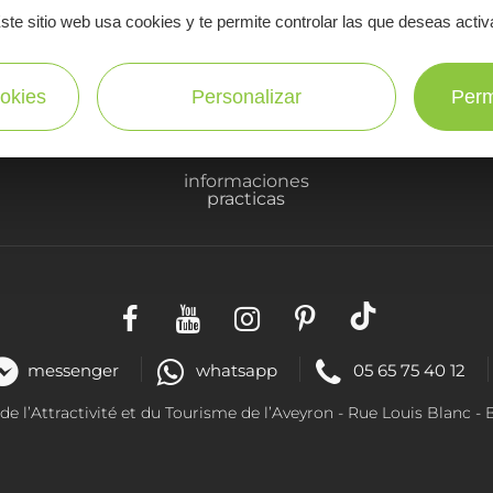
ste sitio web usa cookies y te permite controlar las que deseas activ
¡SUSCRÍBASE A NUESTRO NEWSLETTER AQUÍ!
okies
Personalizar
Perm
informaciones
practicas
messenger
whatsapp
05 65 75 40 12
 l’Attractivité et du Tourisme de l’Aveyron - R
ue Louis Blanc
- 