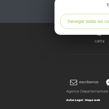
E
Denegar todas las co
carta
escríbenos
Agence Départementale de
Aviso Legal
|
Mapa web