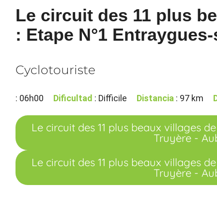
Le circuit des 11 plus b
: Etape N°1 Entraygues-
Cyclotouriste
: 06h00
Dificultad
: Difficile
Distancia
: 97 km
Le circuit des 11 plus beaux villages 
Truyère - Au
Le circuit des 11 plus beaux villages 
Truyère - Au