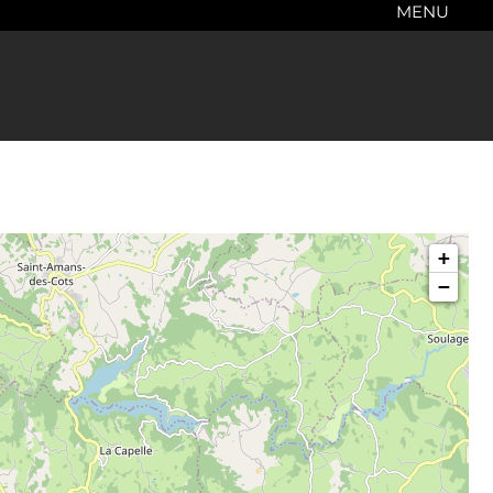
MENU
+
−