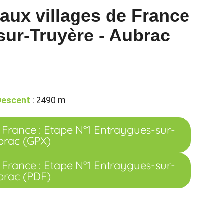
eaux villages de France
sur-Truyère - Aubrac
Descent
: 2490 m
de France : Etape N°1 Entraygues-sur-
brac (GPX)
de France : Etape N°1 Entraygues-sur-
brac (PDF)