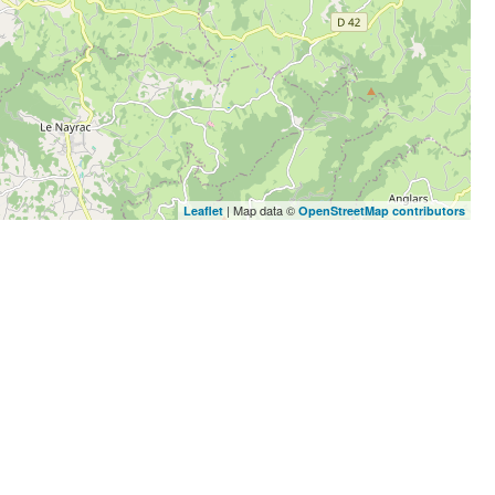
| Map data ©
Leaflet
OpenStreetMap contributors