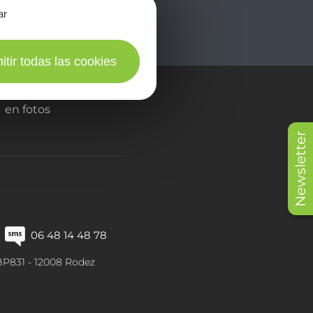
ar
itir todas las cookies
en fotos
Newsletter
06 48 14 48 78
BP831 -
12008
Rodez