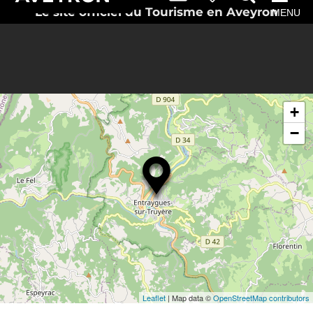
Le site officiel du Tourisme en Aveyron
MENU
+
−
Leaflet
| Map data ©
OpenStreetMap contributors