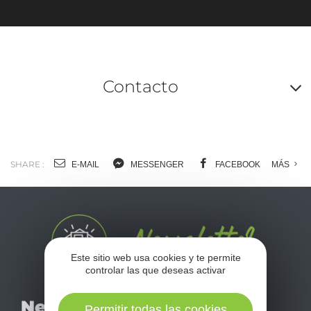
Contacto
A
o
m
SHARE :
E-MAIL
MESSENGER
FACEBOOK
MÁS
l
c
Este sitio web usa cookies y te permite
controlar las que deseas activar
No se pierda nuestro
Newsletter
Permitir todas las cookies
mensual newsletter y