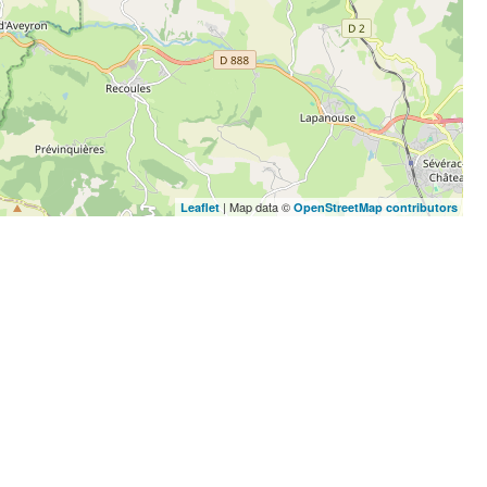
| Map data ©
Leaflet
OpenStreetMap contributors