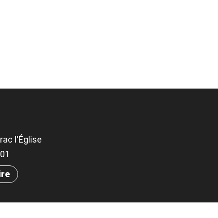
ac l'Église
501
ire