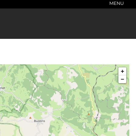
MENU
+
−