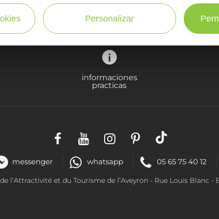
¡SUSCRÍBASE A NUESTRO NEWSLETTER AQUÍ!
okies
Personalizar
Perm
informaciones
practicas
messenger
whatsapp
05 65 75 40 12
 l’Attractivité et du Tourisme de l’Aveyron - R
ue Louis Blanc
- 