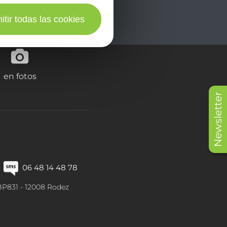
itir todas las cookies
en fotos
Newsletter
06 48 14 48 78
BP831 -
12008
Rodez