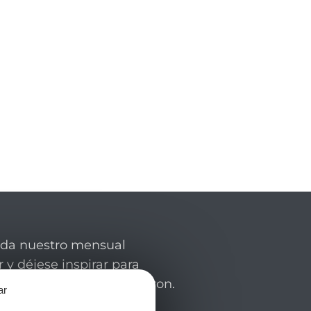
rda nuestro mensual
 y déjese inspirar para
de su estancia en el Aveyron.
ar