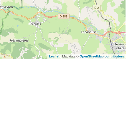
| Map data ©
Leaflet
OpenStreetMap contributors