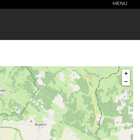
MENU
+
−