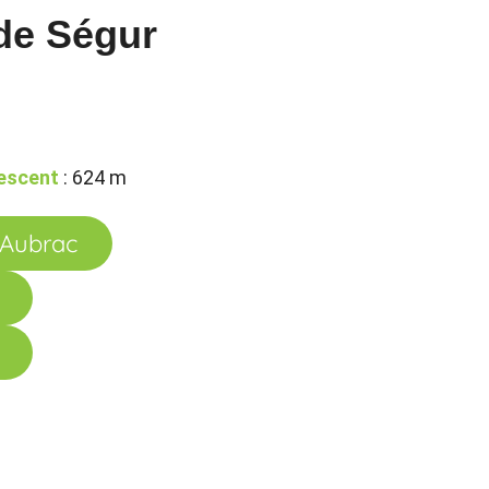
 de Ségur
escent
: 624 m
l'Aubrac