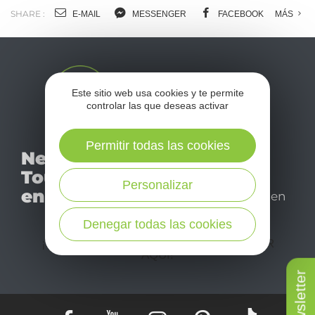
m
SHARE :
E-MAIL
MESSENGER
FACEBOOK
MÁS
l
c
Este sitio web usa cookies y te permite
controlar las que deseas activar
No se pierda nuestro
Permitir todas las cookies
Newsletter
mensual newsletter y
Tourismo
déjese inspirar para
Personalizar
en Aveyron
disfrutar de su estancia en
el Aveyron.
Denegar todas las cookies
¡SUSCRÍBASE A NUESTRO NEWSLETTER
AQUÍ!
Newsletter