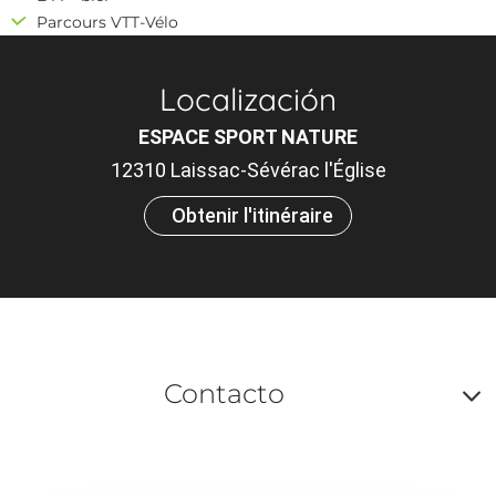
Parcours VTT-Vélo
Localización
ESPACE SPORT NATURE
12310 Laissac-Sévérac l'Église
Obtenir l'itinéraire
Contacto
A
o