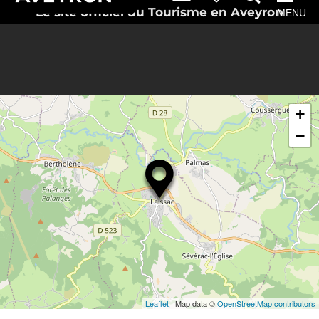
Le site officiel du Tourisme en Aveyron
MENU
+
−
Leaflet
| Map data ©
OpenStreetMap contributors