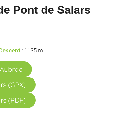
de Pont de Salars
Descent
: 1135 m
l'Aubrac
ars (GPX)
ars (PDF)