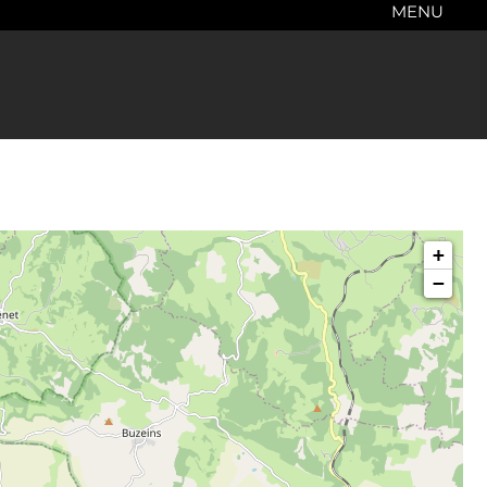
MENU
+
−