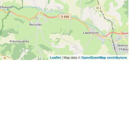
| Map data ©
Leaflet
OpenStreetMap contributors