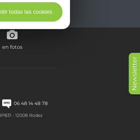
itir todas las cookies
en fotos
Newsletter
06 48 14 48 78
BP831 -
12008
Rodez