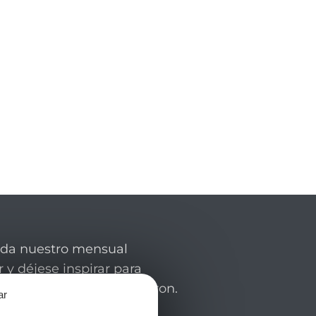
rda nuestro mensual
 y déjese inspirar para
de su estancia en el Aveyron.
ar