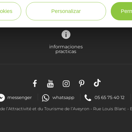
¡SUSCRÍBASE A NUESTRO NEWSLETTER AQUÍ!
okies
Personalizar
Perm
informaciones
practicas
messenger
whatsapp
05 65 75 40 12
 l’Attractivité et du Tourisme de l’Aveyron - R
ue Louis Blanc
- 