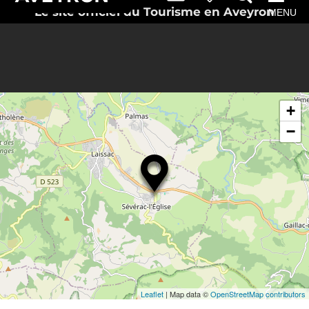
Le site officiel du Tourisme en Aveyron
MENU
+
−
Leaflet
| Map data ©
OpenStreetMap contributors