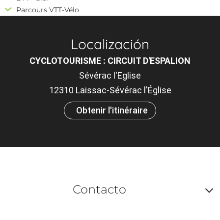
Parcours VTT-Vélo
Localización
CYCLOTOURISME : CIRCUIT D'ESPALION
Sévérac l'Eglise
12310 Laissac-Sévérac l'Église
Obtenir l'itinéraire
Contacto
A