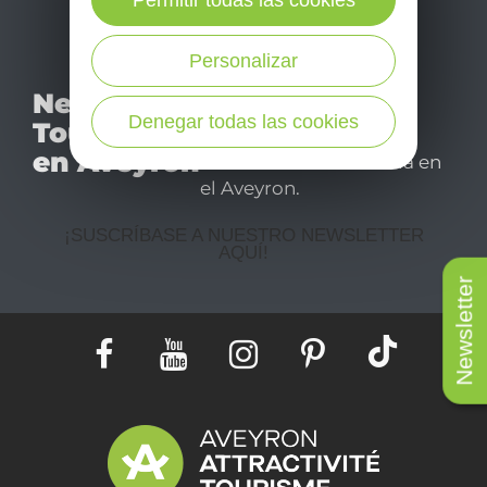
Permitir todas las cookies
Personalizar
No se pierda nuestro
Newsletter
mensual newsletter y
Denegar todas las cookies
Tourismo
déjese inspirar para
en Aveyron
disfrutar de su estancia en
el Aveyron.
¡SUSCRÍBASE A NUESTRO NEWSLETTER
AQUÍ!
Newsletter