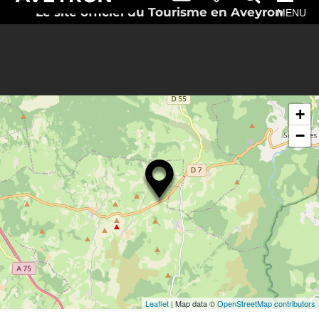
Le site officiel du Tourisme en Aveyron
MENU
+
−
Leaflet
| Map data ©
OpenStreetMap contributors