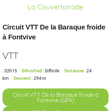
La Couvertoirade
Circuit VTT De la Baraque froide
à Fontvive
VTT
: 02h15
Dificultad
: Difficile
Distancia
: 24
km
Descent
: 294 m
Circuit VTT De la Baraque froide à
Fontvive (GPX)