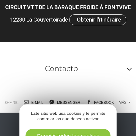
CIRCUIT VTT DE LA BARAQUE FROIDE À FONTVIVE
12230 La Couvertoirade
Obtenir l'itinéraire
Contacto
A
o
m
SHARE :
E-MAIL
MESSENGER
FACEBOOK
MÁS
l
Este sitio web usa cookies y te permite
controlar las que deseas activar
c