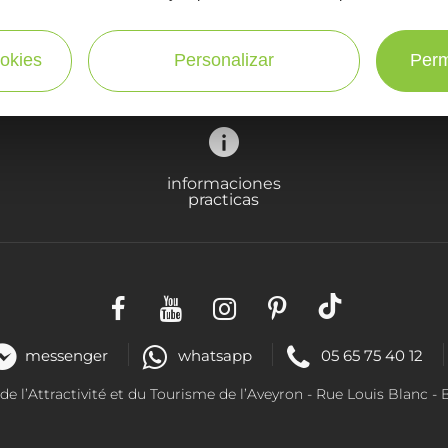
en Aveyron
¡SUSCRÍBASE A NUESTRO NEWSLETTER AQUÍ!
okies
Personalizar
Perm
informaciones
practicas
messenger
whatsapp
05 65 75 40 12
 l’Attractivité et du Tourisme de l’Aveyron - R
ue Louis Blanc
- 