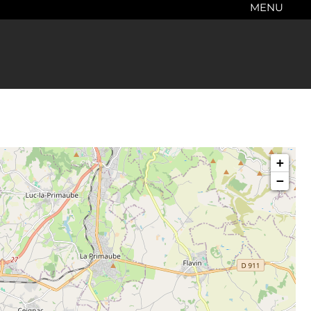
MENU
+
−