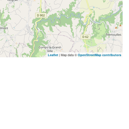
| Map data ©
Leaflet
OpenStreetMap contributors