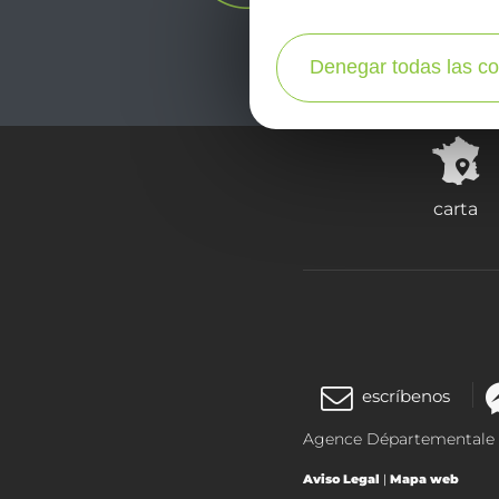
Denegar todas las co
carta
escríbenos
Agence Départementale de
Aviso Legal
|
Mapa web