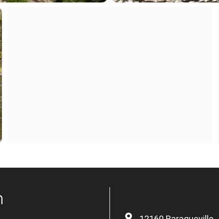
n
12160 Baraqueville