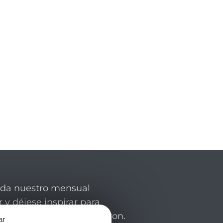
rda nuestro mensual
 y déjese inspirar para
de su estancia en el Aveyron.
ar