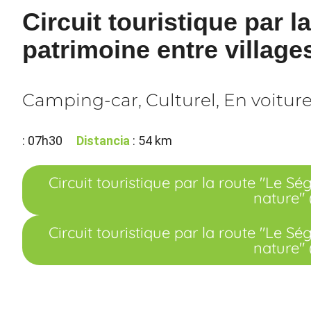
Circuit touristique par l
patrimoine entre village
Camping-car, Culturel, En voitur
: 07h30
Distancia
: 54 km
Circuit touristique par la route "Le Sé
nature"
Circuit touristique par la route "Le Sé
nature"