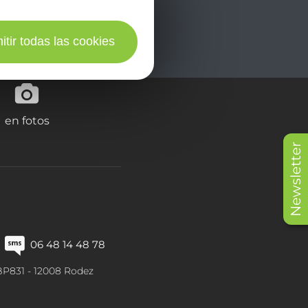
itir todas las cookies
en fotos
Newsletter
06 48 14 48 78
BP831 -
12008
Rodez