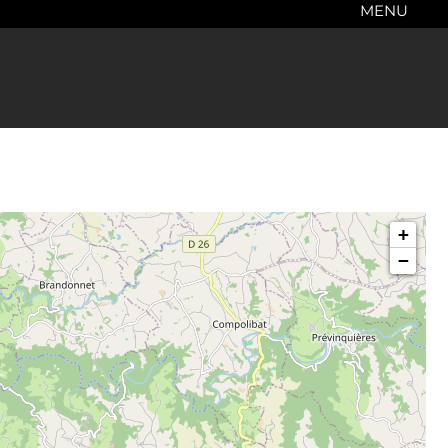
MENU
+
−