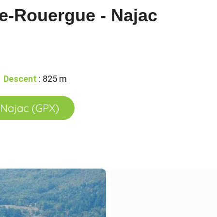
de-Rouergue - Najac
Descent
: 825 m
 Najac (GPX)