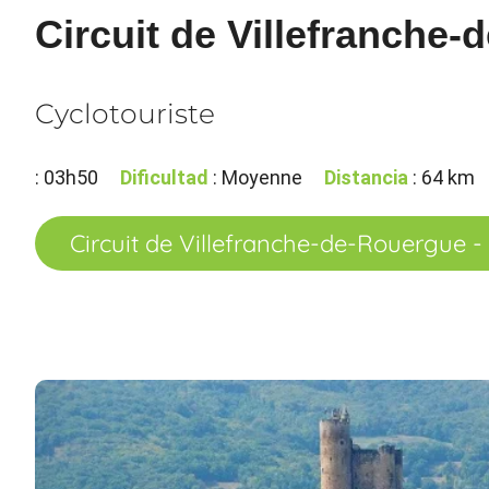
Circuit de Villefranche-
Cyclotouriste
: 03h50
Dificultad
: Moyenne
Distancia
: 64 km
Circuit de Villefranche-de-Rouergue -