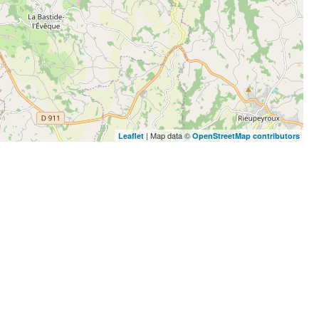
| Map data ©
Leaflet
OpenStreetMap contributors