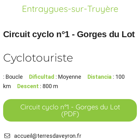
Entraygues-sur-Truyère
Circuit cyclo n°1 - Gorges du Lot
Cyclotouriste
: Boucle
Dificultad
: Moyenne
Distancia
: 100
km
Descent
: 800 m
Circuit cyclo n°1 - Gorges du Lot
(PDF)
accueil@terresdaveyron.fr