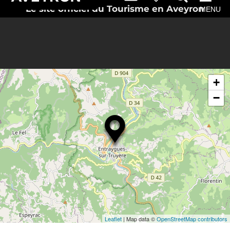
Le site officiel du Tourisme en Aveyron
MENU
+
−
Leaflet
| Map data ©
OpenStreetMap contributors