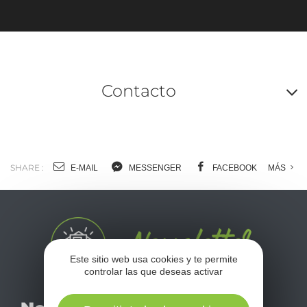
Contacto
A
o
m
SHARE :
E-MAIL
MESSENGER
FACEBOOK
MÁS
l
c
Este sitio web usa cookies y te permite
controlar las que deseas activar
No se pierda nuestro