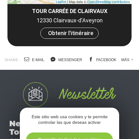
Leaflet
| Map data ©
OpenStreetMap contributors
TOUR CARRÉE DE CLAIRVAUX
12330 Clairvaux-d'Aveyron
Obtenir l'itinéraire
SHARE :
E-MAIL
MESSENGER
FACEBOOK
MÁS
Este sitio web usa cookies y te permite
No se pierda nuestro
Newsletter
controlar las que deseas activar
mensual newsletter y
Tourismo
déjese inspirar para