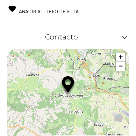
AÑADIR AL LIBRO DE RUTA
Contacto
Af
+
ou
−
ma
le
co