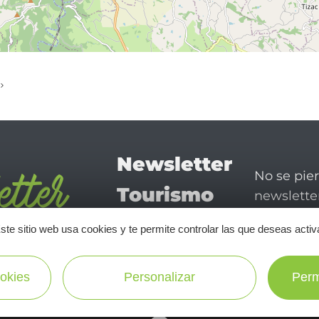
Newsletter
No se pie
Tourismo
newsletter
disfrutar 
en Aveyron
ste sitio web usa cookies y te permite controlar las que deseas activ
¡SUSCRÍBASE A NUESTRO NEWSLETTER AQUÍ!
okies
Personalizar
Perm