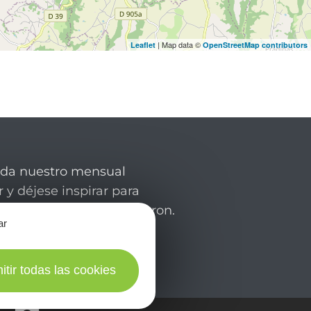
| Map data ©
Leaflet
OpenStreetMap contributors
rda nuestro mensual
 y déjese inspirar para
de su estancia en el Aveyron.
ar
itir todas las cookies