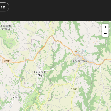
ire
+
−