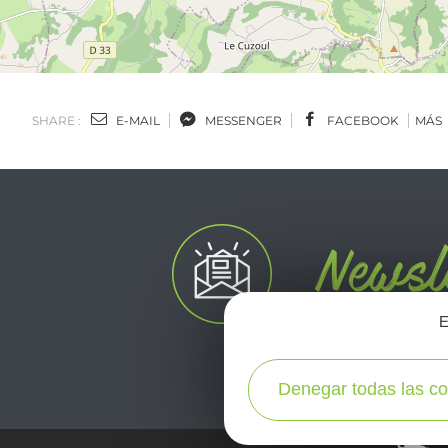
SHARE :
E-MAIL
MESSENGER
FACEBOOK
MÁS
E
Denegar todas las co