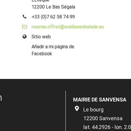
12200 Le Bas Ségala
+33 (0)7 62 58 74 99
noemie.offret@oreillesenbalade.eu
Sitio web
Añadir a mi página de
Facebook
n
MAIRIE DE SANVENSA
Le bourg
12200 Sanvensa
lat. 44.2926 - lon. 2