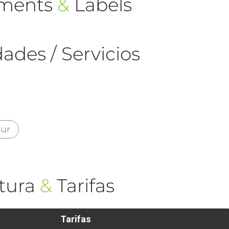
ements
&
Labels
ades / Servicios
eur
tura
&
Tarifas
Tarifas