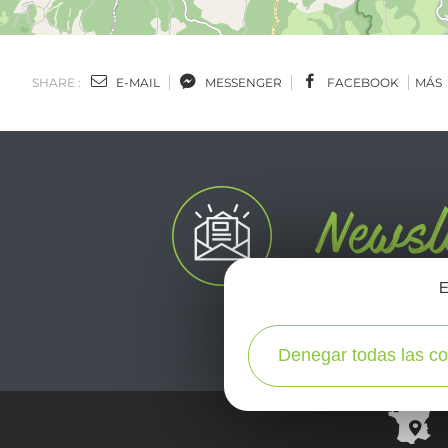
SHARE :
E-MAIL
MESSENGER
FACEBOOK
MÁS
E
Denegar todas las co