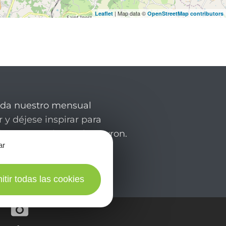
| Map data ©
Leaflet
OpenStreetMap contributors
rda nuestro mensual
 y déjese inspirar para
de su estancia en el Aveyron.
ar
itir todas las cookies