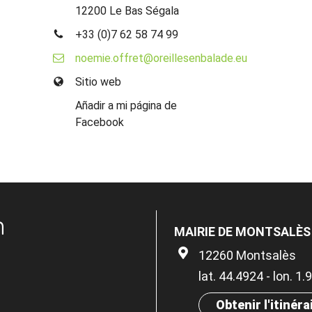
12200 Le Bas Ségala
+33 (0)7 62 58 74 99
noemie.offret@oreillesenbalade.eu
Sitio web
Añadir a mi página de
Facebook
n
MAIRIE DE MONTSALÈS
12260 Montsalès
lat. 44.4924 - lon. 1
Obtenir l'itinéra