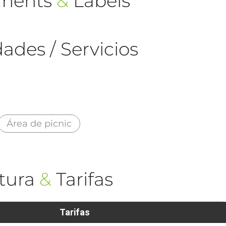
ements
&
Labels
ades / Servicios
Área de picnic
tura
&
Tarifas
Tarifas