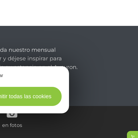
rda nuestro mensual
 y déjese inspirar para
de su estancia en el Aveyron.
ar
itir todas las cookies
en fotos