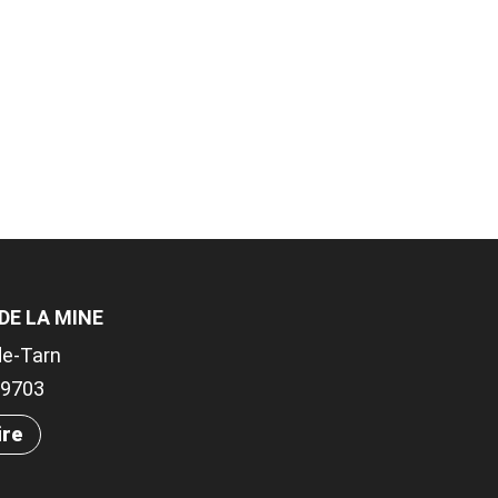
DE LA MINE
de-Tarn
.89703
ire