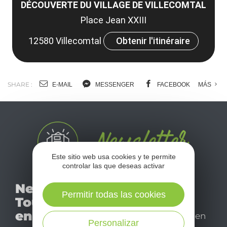
DÉCOUVERTE DU VILLAGE DE VILLECOMTAL
Place Jean XXIII
12580 Villecomtal
Obtenir l'itinéraire
SHARE :
E-MAIL
MESSENGER
FACEBOOK
MÁS
Este sitio web usa cookies y te permite
controlar las que deseas activar
No se pierda nuestro
Newsletter
mensual newsletter y
Permitir todas las cookies
Tourismo
déjese inspirar para
en Aveyron
disfrutar de su estancia en
Personalizar